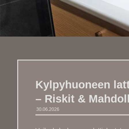
Kylpyhuoneen latt
– Riskit & Mahdol
30.06.2026