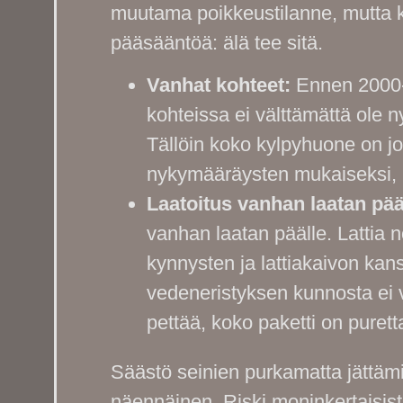
muutama poikkeustilanne, mutta 
pääsääntöä: älä tee sitä.
Vanhat kohteet:
Ennen 2000-l
kohteissa ei välttämättä ole n
Tällöin koko kylpyhuone on j
nykymääräysten mukaiseksi, mi
Laatoitus vanhan laatan pää
vanhan laatan päälle. Lattia 
kynnysten ja lattiakaivon kan
vedeneristyksen kunnosta ei 
pettää, koko paketti on purett
Säästö seinien purkamatta jättämi
näennäinen. Riski moninkertaisis