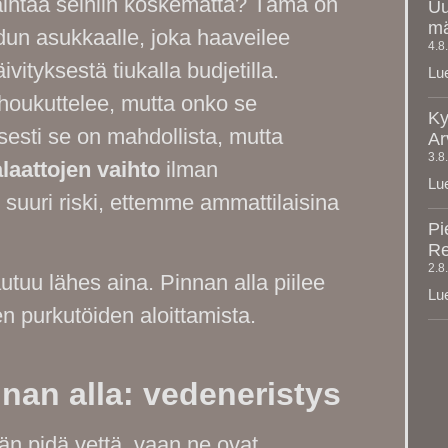
vaihtaa seiniin koskematta? Tämä on
Uu
mä
un asukkaalle, joka haaveilee
4.8
ityksestä tiukalla budjetilla.
Lue
 houkuttelee, mutta onko se
Ky
sesti se on mahdollista, mutta
Ar
3.8
laattojen vaihto
ilman
Lue
 suuri riski, ettemme ammattilaisina
Pi
Re
2.8
tuu lähes aina. Pinnan alla piilee
Lue
en purkutöiden aloittamista.
innan alla: vedeneristys
än pidä vettä, vaan ne ovat