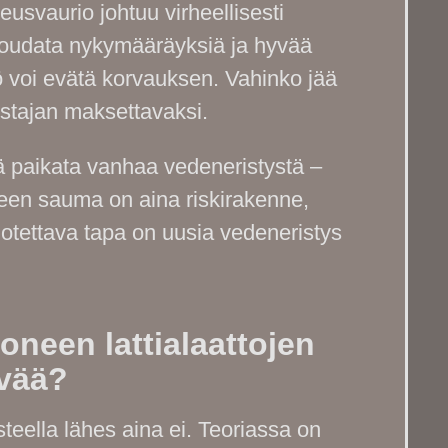
usvaurio johtuu virheellisesti
 noudata nykymääräyksiä ja hyvää
 voi evätä korvauksen. Vahinko jää
stajan maksettavaksi.
ä paikata vanhaa vedeneristystä –
teen sauma on aina riskirakenne,
 luotettava tapa on uusia vedeneristys
neen lattialaattojen
evää?
ella lähes aina ei. Teoriassa on