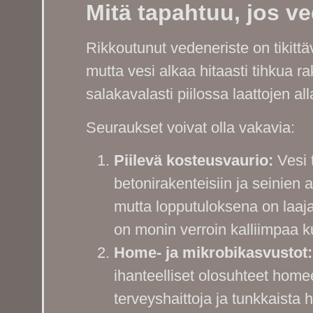
Mitä tapahtuu, jos v
Rikkoutunut vedeneriste on tikittä
mutta vesi alkaa hitaasti tihkua ra
salakavalasti piilossa laattojen all
Seuraukset voivat olla vakavia:
Piilevä kosteusvaurio:
Vesi t
betonirakenteisiin ja seinien 
mutta lopputuloksena on laaj
on monin verroin kalliimpaa ku
Home- ja mikrobikasvustot:
ihanteelliset olosuhteet home
terveyshaittoja ja tunkkaista 