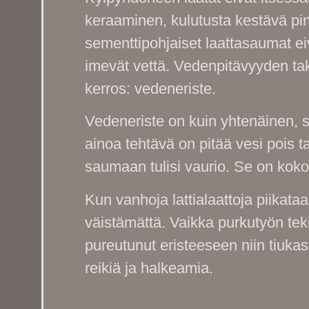
keraaminen, kulutusta kestävä pi
sementtipohjaiset laattasaumat eiv
imevät vettä. Vedenpitävyyden tak
kerros: vedeneriste.
Vedeneriste on kuin yhtenäinen, s
ainoa tehtävä on pitää vesi pois ta
saumaan tulisi vaurio. Se on koko
Kun vanhoja lattialaattoja piikataa
väistämättä. Vaikka purkutyön teki
pureutunut eristeeseen niin tiukast
reikiä ja halkeamia.