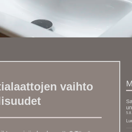
M
ialaattojen vaihto
lisuudet
Sa
un
5.8
Lue