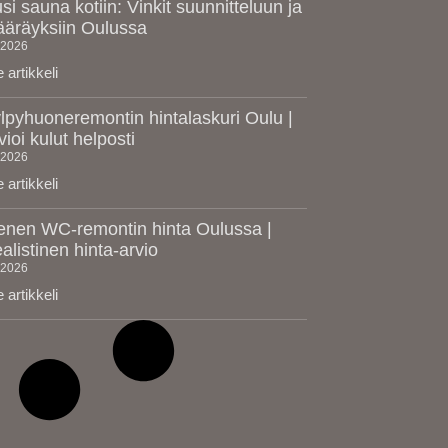
si sauna kotiin: Vinkit suunnitteluun ja
äräyksiin Oulussa
.2026
 artikkeli
lpyhuoneremontin hintalaskuri Oulu |
vioi kulut helposti
.2026
 artikkeli
enen WC-remontin hinta Oulussa |
alistinen hinta-arvio
.2026
 artikkeli