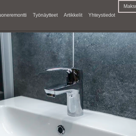
Maksu
uoneremontti
Työnäytteet
Artikkelit
Yhteystiedot