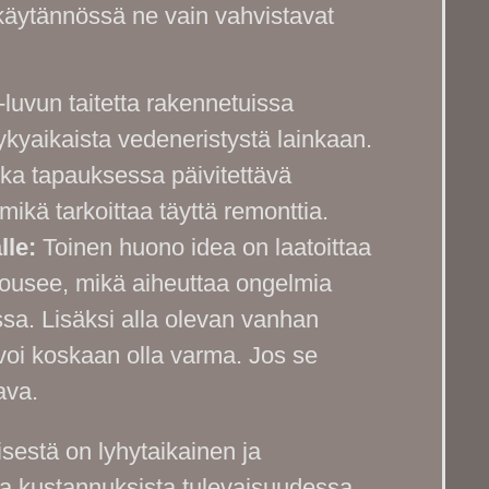
käytännössä ne vain vahvistavat
uvun taitetta rakennetuissa
ykyaikaista vedeneristystä lainkaan.
oka tapauksessa päivitettävä
kä tarkoittaa täyttä remonttia.
lle:
Toinen huono idea on laatoittaa
nousee, mikä aiheuttaa ongelmia
ssa. Lisäksi alla olevan vanhan
voi koskaan olla varma. Jos se
ava.
sestä on lyhytaikainen ja
ta kustannuksista tulevaisuudessa