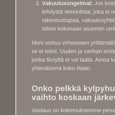
Vakuutusongelmat:
Jos koste
tehdystä remontista, joka ei
rakennustapaa, vakuutusyhtiö
silloin kokonaan asunnon omi
Moni sortuu virheeseen yrittämäll
se ei toimi. Uuden ja vanhan eris
jonka tiiviyttä ei voi taata. Ainoa
yhtenäisenä koko tilaan.
Onko pelkkä kylpyhuo
vaihto koskaan järk
Vastaus on kokemuksemme peruste