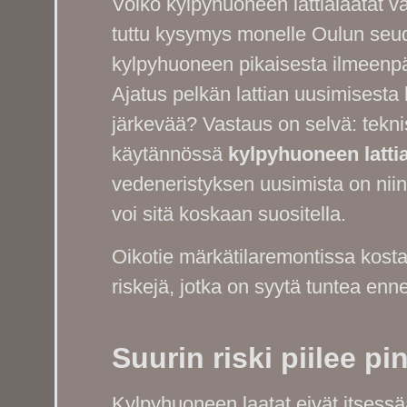
Voiko kylpyhuoneen lattialaatat 
tuttu kysymys monelle Oulun seud
kylpyhuoneen pikaisesta ilmeenpäiv
Ajatus pelkän lattian uusimisesta
järkevää? Vastaus on selvä: tekni
käytännössä
kylpyhuoneen lattia
vedeneristyksen uusimista on niin
voi sitä koskaan suositella.
Oikotie märkätilaremontissa kostau
riskejä, jotka on syytä tuntea enn
Suurin riski piilee p
Kylpyhuoneen laatat eivät itsessä