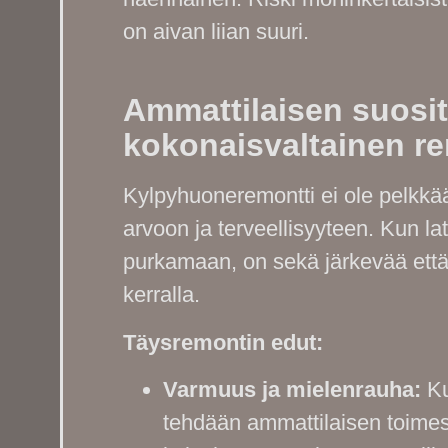
on aivan liian suuri.
Ammattilaisen suosit
kokonaisvaltainen re
Kylpyhuoneremontti ei ole pelkkää 
arvoon ja terveellisyyteen. Kun l
purkamaan, on sekä järkevää että
kerralla.
Täysremontin edut:
Varmuus ja mielenrauha:
Ku
tehdään ammattilaisen toimest