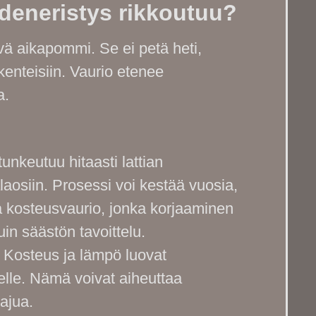
edeneristys rikkoutuu?
vä aikapommi. Se ei petä heti,
kenteisiin. Vaurio etenee
a.
unkeutuu hitaasti lattian
alaosiin. Prosessi voi kestää vuosia,
a kosteusvaurio, jonka korjaaminen
in säästön tavoittelu.
Kosteus ja lämpö luovat
elle. Nämä voivat aiheuttaa
hajua.