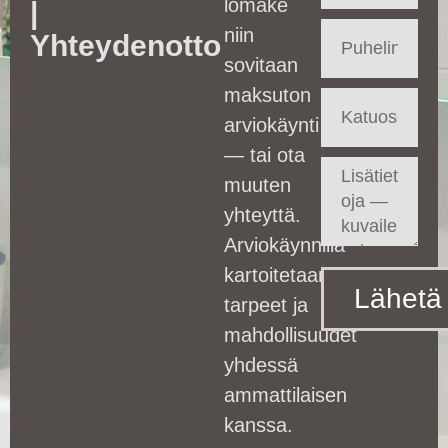
lomake
|
niin
Yhteydenotto
sovitaan
maksuton
arviokäynti
— tai ota
muuten
yhteyttä.
Arviokäynnillä
kartoitetaan
Lähetä
tarpeet ja
mahdollisuudet
yhdessä
ammattilaisen
kanssa.