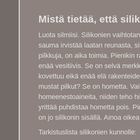
Mistä tietää, että sil
Luota silmiisi. Silikonien vaihtot
sauma irvistää laatan reunasta, s
pilkkuja, on aika toimia. Pienikin 
enää vesitiivis. Se on selvä merkk
kovettuu eikä enää elä rakenteid
mustat pilkut? Se on hometta. Vaik
homeenestoaineita, niiden teho hi
yrittää puhdistaa hometta pois. Pi
on jo silikonin sisällä. Ainoa oik
Tarkistuslista silikonien kunnolle: