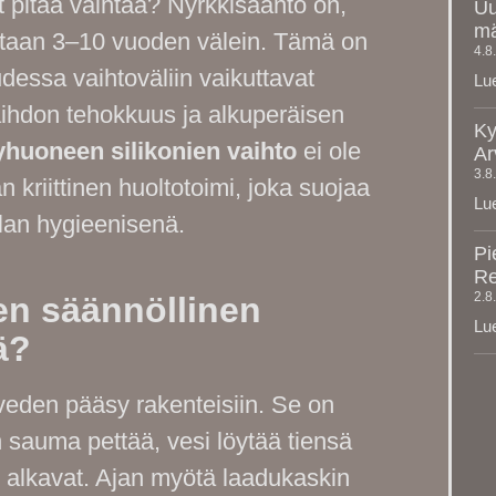
t pitää vaihtaa? Nyrkkisääntö on,
Uu
mä
detaan 3–10 vuoden välein. Tämä on
4.8
udessa vaihtoväliin vaikuttavat
Lue
ihdon tehokkuus ja alkuperäisen
Ky
yhuoneen silikonien vaihto
ei ole
Ar
3.8
kriittinen huoltotoimi, joka suojaa
Lue
tilan hygieenisenä.
Pi
Re
2.8
en säännöllinen
Lue
ä?
veden pääsy rakenteisiin. Se on
n sauma pettää, vesi löytää tiensä
at alkavat. Ajan myötä laadukaskin