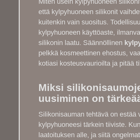
Miten usein kylpyhuoneen silikoni
että kylpyhuoneen silikonit vaih
kuitenkin vain suositus. Todellisu
kylpyhuoneen käyttöaste, ilmanva
silikonin laatu. Säännöllinen
kylp
pelkkä kosmeettinen ehostus, vaan 
kotiasi kosteusvaurioilta ja pitää 
Miksi silikonisaumoj
uusiminen on tärkeä
Silikonisauman tehtävä on estää 
kylpyhuoneesi tärkein tiiviste. Ku
laatoituksen alle, ja siitä ongelm