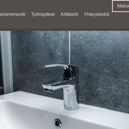
Maksu
uoneremontti
Työnäytteet
Artikkelit
Yhteystiedot