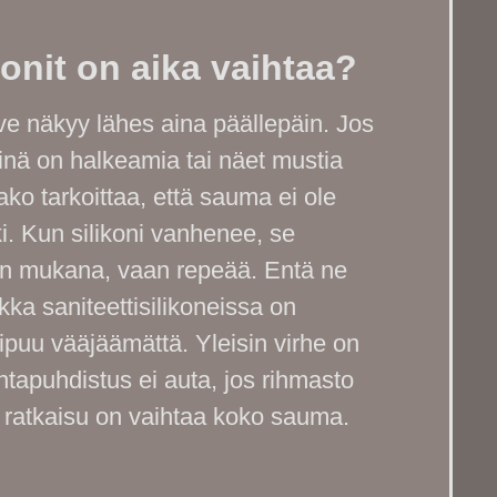
ikonit on aika vaihtaa?
arve näkyy lähes aina päällepäin. Jos
iinä on halkeamia tai näet mustia
rako tarkoittaa, että sauma ei ole
i. Kun silikoni vanhenee, se
en mukana, vaan repeää. Entä ne
ka saniteettisilikoneissa on
ipuu vääjäämättä. Yleisin virhe on
ntapuhdistus ei auta, jos rihmasto
ea ratkaisu on vaihtaa koko sauma.