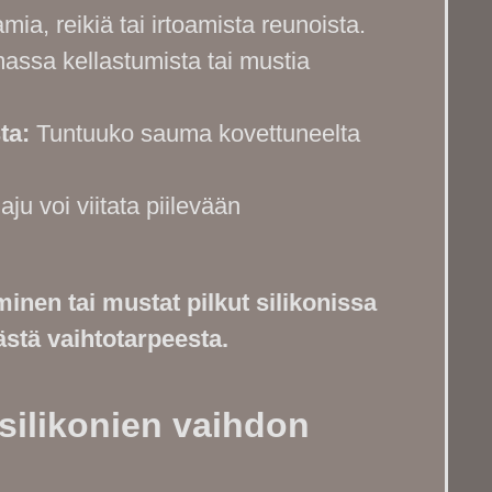
mia, reikiä tai irtoamista reunoista.
ssa kellastumista tai mustia
ta:
Tuntuuko sauma kovettuneelta
u voi viitata piilevään
nen tai mustat pilkut silikonissa
ästä vaihtotarpeesta.
silikonien vaihdon