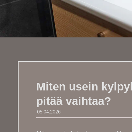
Miten usein kylpy
pitää vaihtaa?
05.04.2026