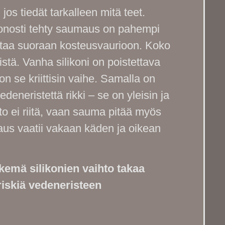
 jos tiedät tarkalleen mitä teet.
Huonosti tehty saumaus on pahempi
ohtaa suoraan kosteusvaurioon. Koko
stä. Vanha silikoni on poistettava
 se kriittisin vaihe. Samalla on
edeneristettä rikki – se on yleisin ja
sto ei riitä, vaan sauma pitää myös
maus vaatii vakaan käden ja oikean
emä silikonien vaihto takaa
riskiä vedeneristeen