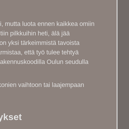
i, mutta luota ennen kaikkea omiin
in pilkkuihin heti, älä jää
on yksi tärkeimmistä tavoista
rmistaa, että työ tulee tehtyä
me Rakennuskoodilla Oulun seudulla
konien vaihtoon tai laajempaan
ykset