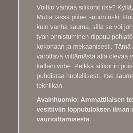
Voitko vaihtaa silikonit itse? Kyllä,
Mutta tässä piilee suurin riski. 
kuin vanha sauma, sillä se voi j
työn onnistuminen riippuu pohjatöi
kokonaan ja mekaanisesti. Tämä on
varottava viiltämästä alla olevaa v
kallein virhe. Pelkkä silikonin poi
puhdistaa huolellisesti. Itse sau
tekniikan.
Avainhuomio: Ammattilaisen tek
vesitiiviin lopputuloksen ilman 
vaurioittamisesta.