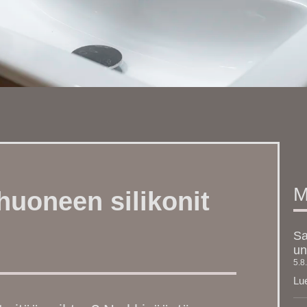
M
huoneen silikonit
Sa
un
5.8
Lue