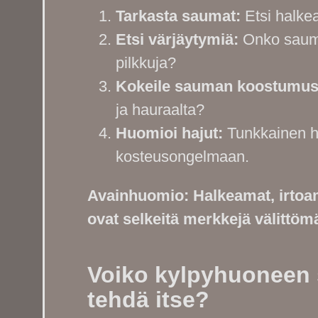
Tarkasta saumat:
Etsi halkea
Etsi värjäytymiä:
Onko sauma
pilkkuja?
Kokeile sauman koostumus
ja hauraalta?
Huomioi hajut:
Tunkkainen haj
kosteusongelmaan.
Avainhuomio: Halkeamat, irtoami
ovat selkeitä merkkejä välittöm
Voiko kylpyhuoneen 
tehdä itse?