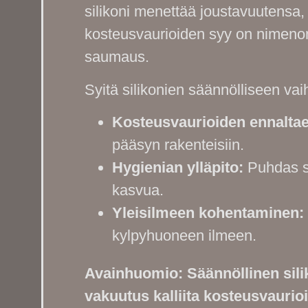
silikoni menettää joustavuutensa, 
kosteusvaurioiden syy on nimenom
saumaus.
Syitä silikonien säännölliseen vai
Kosteusvaurioiden ennaltae
pääsyn rakenteisiin.
Hygienian ylläpito:
Puhdas s
kasvua.
Yleisilmeen kohentaminen:
kylpyhuoneen ilmeen.
Avainhuomio: Säännöllinen sili
vakuutus kalliita kosteusvaurioi