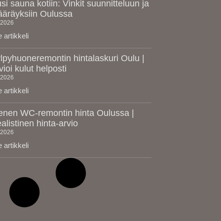
si sauna kotiin: Vinkit suunnitteluun ja
äräyksiin Oulussa
.2026
 artikkeli
lpyhuoneremontin hintalaskuri Oulu |
vioi kulut helposti
.2026
 artikkeli
enen WC-remontin hinta Oulussa |
alistinen hinta-arvio
.2026
 artikkeli