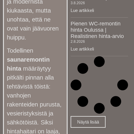
ja modernista
3.8.2026
kiukaasta, mutta
Lue artikkeli
unohtaa, että ne
Pienen WC-remontin
ovat vain jäävuoren
hinta Oulussa |
Realistinen hinta-arvio
huippu.
2.8.2026
Lue artikkeli
Todellinen
saunaremontin
hinta
määräytyy
pitkälti pinnan alla
tehtävistä töistä:
vanhojen
rakenteiden purusta,
vesieristyksistä ja
sähkötöistä. Siksi
Näytä lisää
hintahaitari on laaja,