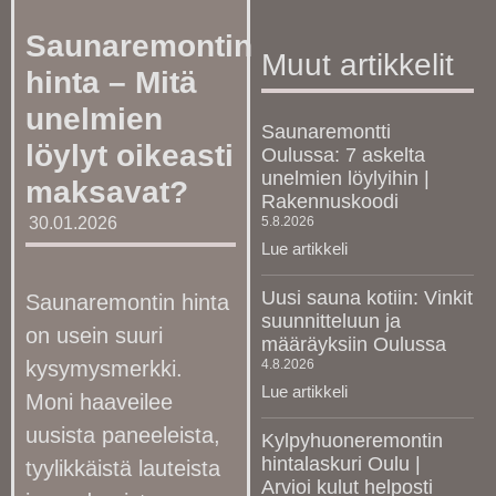
Saunaremontin
Muut artikkelit
hinta – Mitä
unelmien
Saunaremontti
löylyt oikeasti
Oulussa: 7 askelta
unelmien löylyihin |
maksavat?
Rakennuskoodi
5.8.2026
30.01.2026
Lue artikkeli
Uusi sauna kotiin: Vinkit
Saunaremontin hinta
suunnitteluun ja
on usein suuri
määräyksiin Oulussa
kysymysmerkki.
4.8.2026
Lue artikkeli
Moni haaveilee
uusista paneeleista,
Kylpyhuoneremontin
hintalaskuri Oulu |
tyylikkäistä lauteista
Arvioi kulut helposti