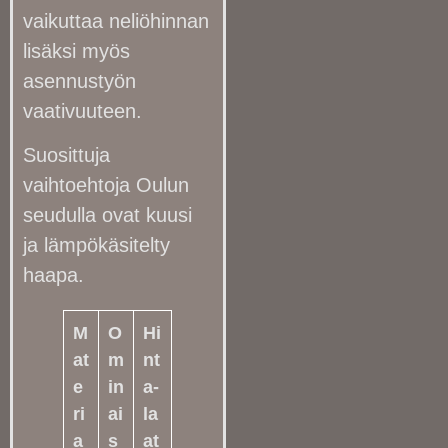
vaikuttaa neliöhinnan
lisäksi myös
asennustyön
vaativuuteen.
Suosittuja
vaihtoehtoja Oulun
seudulla ovat kuusi
ja lämpökäsitelty
haapa.
M
O
Hi
at
m
nt
e
in
a-
ri
ai
la
a
s
at