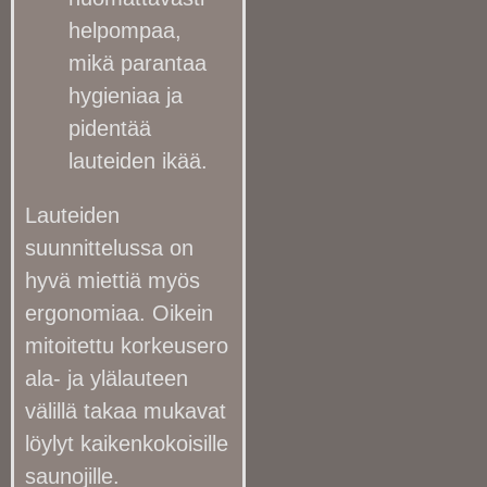
helpompaa,
mikä parantaa
hygieniaa ja
pidentää
lauteiden ikää.
Lauteiden
suunnittelussa on
hyvä miettiä myös
ergonomiaa. Oikein
mitoitettu korkeusero
ala- ja ylälauteen
välillä takaa mukavat
löylyt kaikenkokoisille
saunojille.