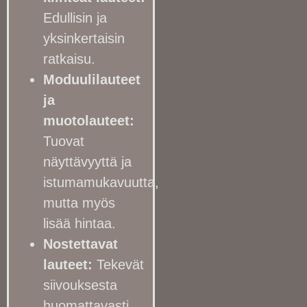
Edullisin ja
yksinkertaisin
ratkaisu.
Moduulilauteet
ja
muotolauteet:
Tuovat
näyttävyyttä ja
istumamukavuutta,
mutta myös
lisää hintaa.
Nostettavat
lauteet:
Tekevät
siivouksesta
huomattavasti