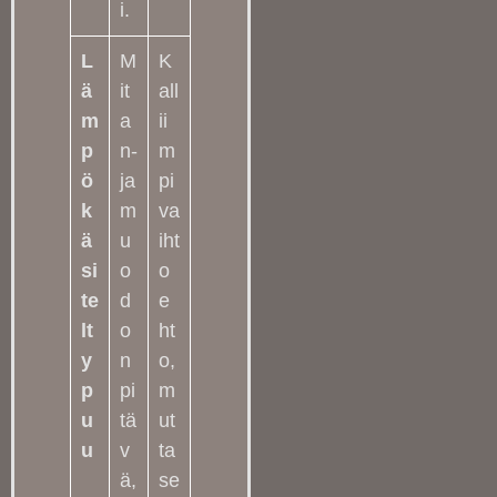
i.
L
M
K
ä
it
all
m
a
ii
p
n-
m
ö
ja
pi
k
m
va
ä
u
iht
si
o
o
te
d
e
lt
o
ht
y
n
o,
p
pi
m
u
tä
ut
u
v
ta
ä,
se