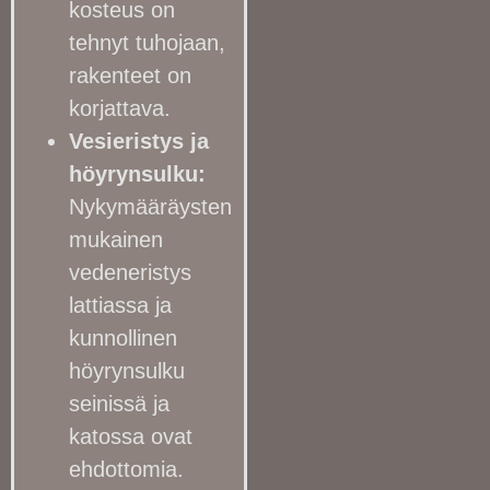
kosteus on
tehnyt tuhojaan,
rakenteet on
korjattava.
Vesieristys ja
höyrynsulku:
Nykymääräysten
mukainen
vedeneristys
lattiassa ja
kunnollinen
höyrynsulku
seinissä ja
katossa ovat
ehdottomia.