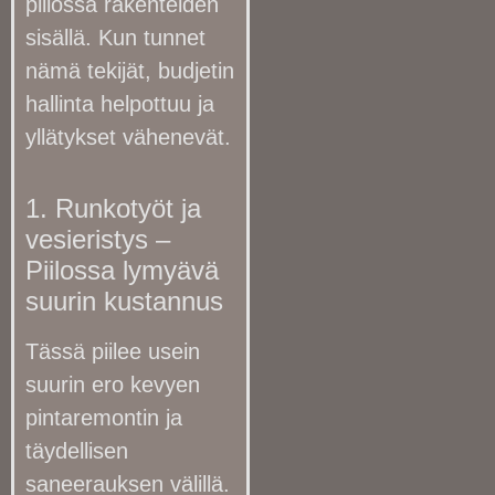
piilossa rakenteiden
sisällä. Kun tunnet
nämä tekijät, budjetin
hallinta helpottuu ja
yllätykset vähenevät.
1. Runkotyöt ja
vesieristys –
Piilossa lymyävä
suurin kustannus
Tässä piilee usein
suurin ero kevyen
pintaremontin ja
täydellisen
saneerauksen välillä.