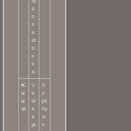
aj
a
n
s
a
at
o
s
s
a.
K
V
S
u
a
o
u
al
pii
si
e
hy
a
vi
ja
n