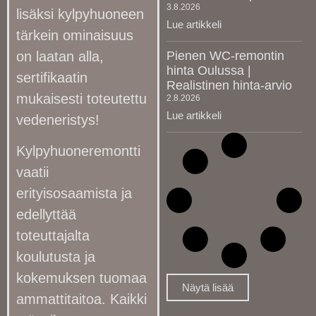
3.8.2026
lisäksi kylpyhuoneen
Lue artikkeli
tärkein ominaisuus
on laatan alla,
Pienen WC-remontin
hinta Oulussa |
sertifikaatin
Realistinen hinta-arvio
mukaisesti toteutettu
2.8.2026
Lue artikkeli
vedeneristys!
Kylpyhuoneremontti
vaatii
erityisosaamista ja
edellyttää
toteuttajalta
koulutusta ja
kokemuksen tuomaa
Näytä lisää
ammattitaitoa. Kaikki