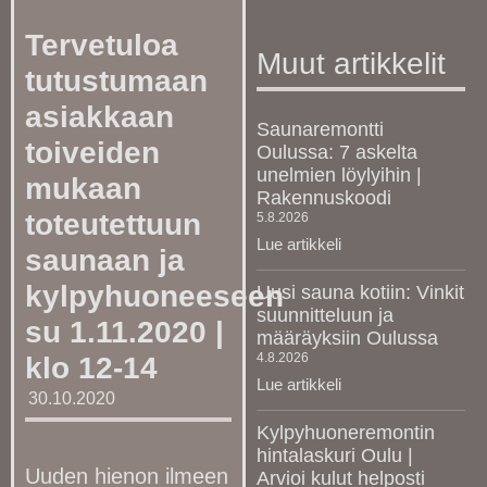
Tervetuloa
Muut artikkelit
tutustumaan
asiakkaan
Saunaremontti
toiveiden
Oulussa: 7 askelta
unelmien löylyihin |
mukaan
Rakennuskoodi
toteutettuun
5.8.2026
Lue artikkeli
saunaan ja
kylpyhuoneeseen
Uusi sauna kotiin: Vinkit
suunnitteluun ja
su 1.11.2020 |
määräyksiin Oulussa
4.8.2026
klo 12-14
Lue artikkeli
30.10.2020
Kylpyhuoneremontin
hintalaskuri Oulu |
Uuden hienon ilmeen
Arvioi kulut helposti