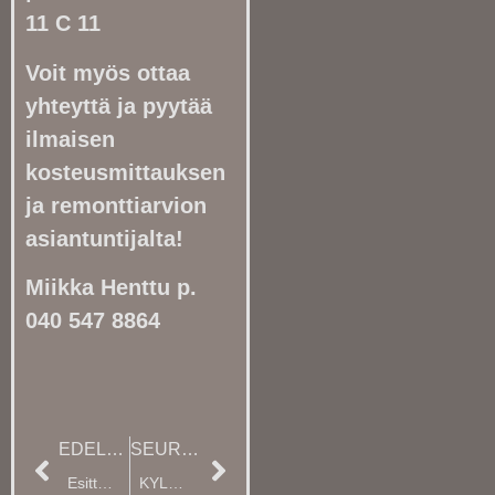
11 C 11
Voit myös ottaa
yhteyttä ja pyytää
ilmaisen
kosteusmittauksen
ja remonttiarvion
asiantuntijalta!
Miikka Henttu p.
040 547 8864
EDELLINEN
SEURAAVA
Esittely | SU 23.8 klo 13-15.00
KYLPYHUONE ESITTELY Lauantaina 14.11 klo.13-15 Raharinnantie 16 A1 90230 Oulu