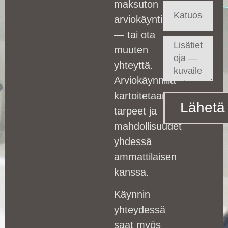
maksuton
arviokäynti
— tai ota
muuten
yhteyttä.
Arviokäynnillä
kartoitetaan
Lähetä
tarpeet ja
mahdollisuudet
yhdessä
ammattilaisen
kanssa.
Käynnin
yhteydessä
saat myös