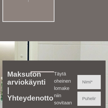
Maksuton
Täytä
arviokäynti
oheinen
lomake
|
niin
Yhteydenotto
sovitaan