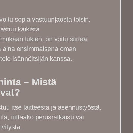
voitu sopia vastuunjaosta toisin.
astuu kaikista
mukaan lukien, on voitu siirtää
iis aina ensimmäisenä oman
stele isännöitsijän kanssa.
inta – Mistä
vat?
u itse laitteesta ja asennustyöstä.
tä, riittääkö perusratkaisu vai
vitystä.