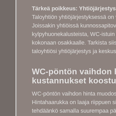
Tärkeä poikkeus: Yhtiöjärjestys
Taloyhtiön yhtiöjärjestyksessä on 
Joissakin yhtiöissä kunnossapitov
kylpyhuonekalusteista, WC-istuin 
kokonaan osakkaalle. Tarkista s
taloyhtiösi yhtiöjärjestys ja kesku
WC-pöntön vaihdon h
kustannukset koostu
WC-pöntön vaihdon hinta muodostu
Hintahaarukka on laaja riippuen sii
tehdäänkö samalla suurempaa päi