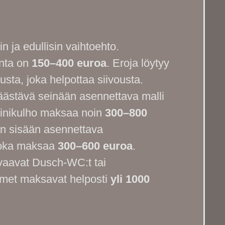
in ja edullisin vaihtoehto.
nta on
150–400 euroa
. Eroja löytyy
usta, joka helpottaa siivousta.
säästävä seinään asennettava malli
sliinikulho maksaa noin
300–800
nän sisään asennettava
 joka maksaa
300–600 euroa
.
vaavat Dusch-WC:t tai
tuimet maksavat helposti
yli 1000