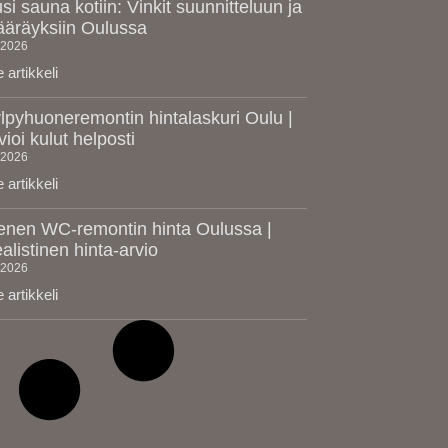
si sauna kotiin: Vinkit suunnitteluun ja
äräyksiin Oulussa
.2026
 artikkeli
lpyhuoneremontin hintalaskuri Oulu |
vioi kulut helposti
.2026
 artikkeli
enen WC-remontin hinta Oulussa |
alistinen hinta-arvio
.2026
 artikkeli