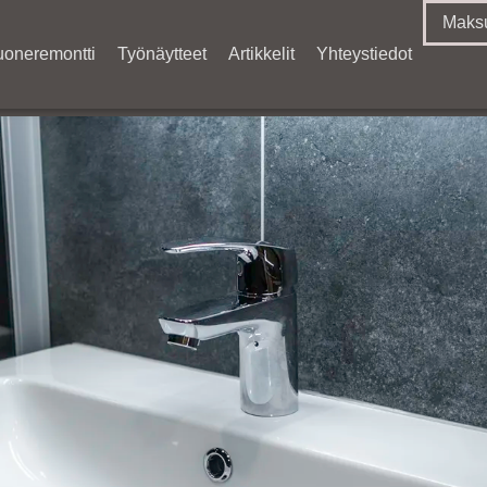
Maksu
uoneremontti
Työnäytteet
Artikkelit
Yhteystiedot