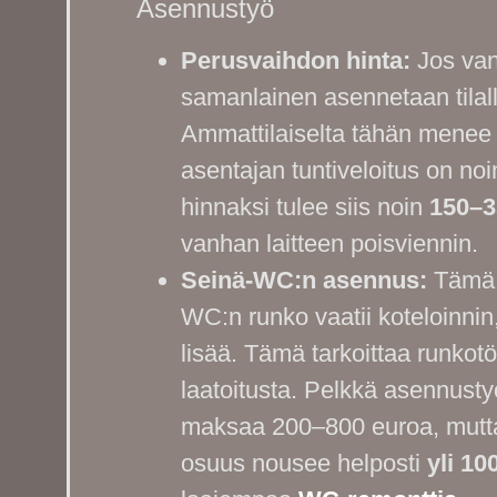
Asennustyö
Perusvaihdon hinta:
Jos vanh
samanlainen asennetaan tilall
Ammattilaiselta tähän menee 
asentajan tuntiveloitus on n
hinnaksi tulee siis noin
150–3
vanhan laitteen poisviennin.
Seinä-WC:n asennus:
Tämä o
WC:n runko vaatii koteloinnin
lisää. Tämä tarkoittaa runkotö
laatoitusta. Pelkkä asennustyö
maksaa 200–800 euroa, mutta
osuus nousee helposti
yli 10