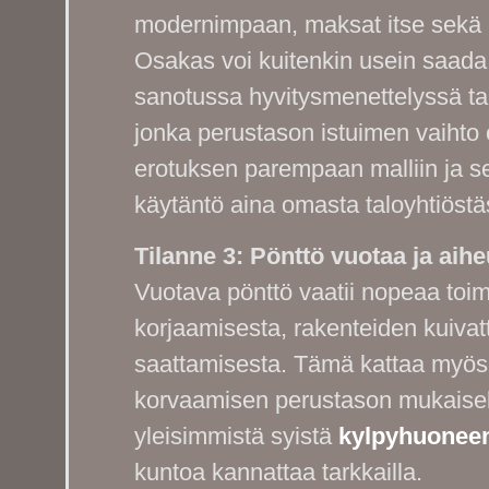
modernimpaan, maksat itse sekä 
Osakas voi kuitenkin usein saada t
sanotussa hyvitysmenettelyssä t
jonka perustason istuimen vaihto 
erotuksen parempaan malliin ja 
käytäntö aina omasta taloyhtiöstäs
Tilanne 3: Pönttö vuotaa ja aih
Vuotava pönttö vaatii nopeaa toim
korjaamisesta, rakenteiden kuivat
saattamisesta. Tämä kattaa myös
korvaamisen perustason mukaisell
yleisimmistä syistä
kylpyhuoneen
kuntoa kannattaa tarkkailla.