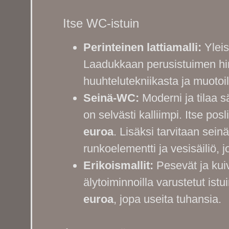
Itse WC-istuin
Perinteinen lattiamalli:
Yleis
Laadukkaan perusistuimen hi
huuhtelutekniikasta ja muotoil
Seinä-WC:
Moderni ja tilaa 
on selvästi kalliimpi. Itse po
euroa
. Lisäksi tarvitaan sei
runkoelementti ja vesisäiliö,
Erikoismallit:
Pesevät ja kui
älytoiminnoilla varustetut is
euroa
, jopa useita tuhansia.