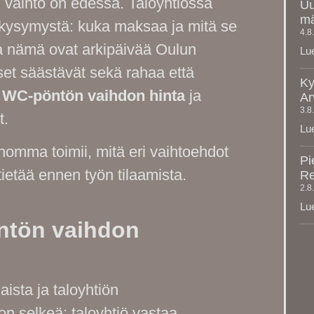
 vaihto on edessä. Taloyhtiössä
Uu
mä
i kysymystä: kuka maksaa ja mitä se
4.8
 nämä ovat arkipäivää Oulun
Lue
set säästävät sekä rahaa että
Ky
n
WC-pöntön vaihdon hinta
ja
Ar
3.8
t.
Lue
 homma toimii, mitä eri vaihtoehdot
Pi
ietää ennen työn tilaamista.
Re
2.8
Lue
ntön vaihdon
ista ja taloyhtiön
on selkeä: taloyhtiö vastaa