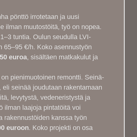
a pönttö irrotetaan ja uusi
e ilman muutostöitä, työ on nopea.
1–3 tuntia. Oulun seudulla LVI-
oin 65–95 €/h. Koko asennustyön
50 euroa
, sisältäen matkakulut ja
n pienimuotoinen remontti. Seinä-
, eli seinää joudutaan rakentamaan
itä, levytystä, vedeneristystä ja
 ilman laajoja pintatöitä voi
 rakennustöiden kanssa työn
00 euroon
. Koko projekti on osa