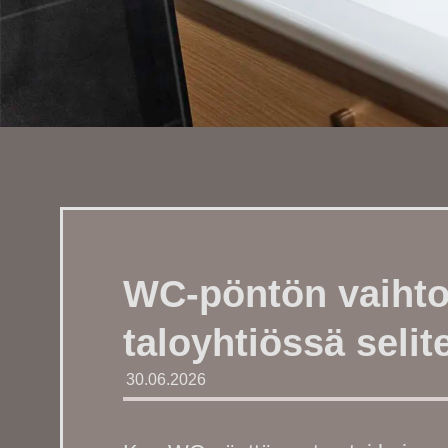
WC-pöntön vaihto:
taloyhtiössä selit
30.06.2026