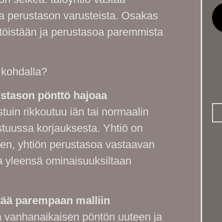
ja perustason varusteista. Osakas
töistään ja perustasoa paremmista
 kohdalla?
ustason pönttö hajoaa
uin rikkoutuu iän tai normaalin
stuussa korjauksesta. Yhtiö on
den, yhtiön perustasoa vastaavan
a yleensä ominaisuuksiltaan
ttää parempaan malliin
ta vanhanaikaisen pöntön uuteen ja