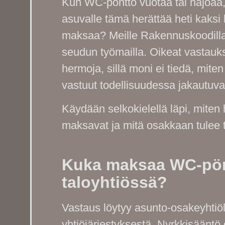
Kun WC-pönttö vuotaa tai hajoaa,
asuvalle tämä herättää heti kaks
maksaa? Meille Rakennuskoodilla
seudun työmailla. Oikeat vastauk
hermoja, sillä moni ei tiedä, mite
vastuut todellisuudessa jakautuva
Käydään selkokielellä läpi, miten
maksavat ja mitä osakkaan tulee t
Kuka maksaa WC-pö
taloyhtiössä?
Vastaus löytyy asunto-osakeyhtiöla
yhtiöjärjestyksestä. Nyrkkisääntö 