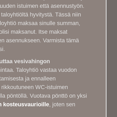
uuden istuimen että asennustyön.
aloyhtiöltä hyvitystä. Tässä niin
aloyhtiö maksaa sinulle summan,
olisi maksanut. Itse maksat
sen asennukseen. Varmista tämä
i.
euttaa vesivahingon
intaa. Taloyhtiö vastaa vuodon
tamisesta ja ennalleen
 rikkoutuneen WC-istuimen
a pöntöllä. Vuotava pönttö on yksi
 kosteusvaurioille
, joten sen