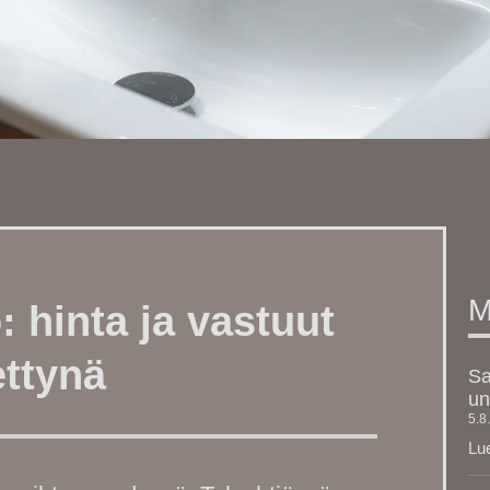
M
 hinta ja vastuut
ettynä
Sa
un
5.8
Lue